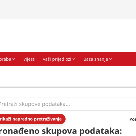
rikaži napredno pretraživanje
Po
ronađeno skupova podataka: