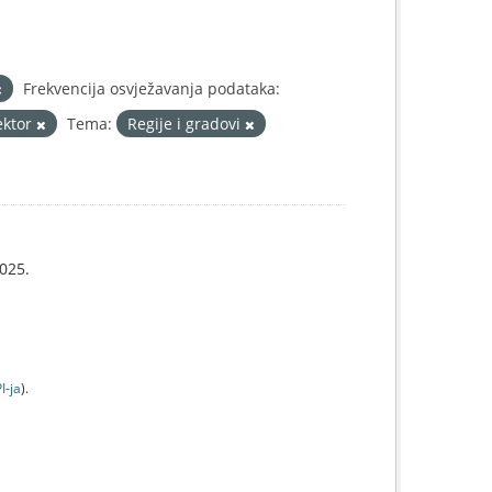
Frekvencija osvježavanja podataka:
ektor
Tema:
Regije i gradovi
025.
I-jа
).