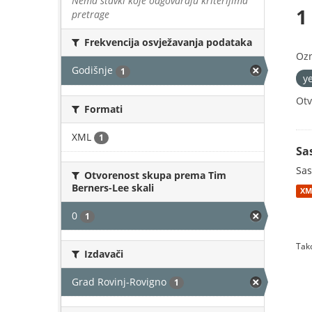
Nema stavki koje odgovaraju kriterijima
1
pretrage
Frekvencija osvježavanja podataka
Oz
Godišnje
1
y
Otv
Formati
XML
1
Sa
Sas
Otvorenost skupa prema Tim
Berners-Lee skali
XM
0
1
Tako
Izdavači
Grad Rovinj-Rovigno
1