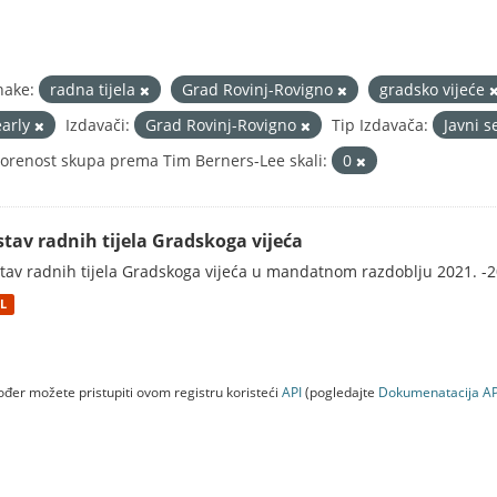
nake:
radna tijela
Grad Rovinj-Rovigno
gradsko vijeće
early
Izdavači:
Grad Rovinj-Rovigno
Tip Izdavača:
Javni s
orenost skupa prema Tim Berners-Lee skali:
0
stav radnih tijela Gradskoga vijeća
tav radnih tijela Gradskoga vijeća u mandatnom razdoblju 2021. -2
L
đer možete pristupiti ovom registru koristeći
API
(pogledajte
Dokumenаtаcijа AP