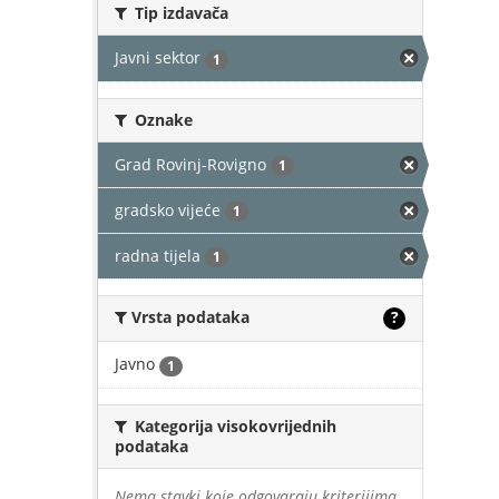
Tip izdavača
Javni sektor
1
Oznake
Grad Rovinj-Rovigno
1
gradsko vijeće
1
radna tijela
1
Vrsta podataka
?
Javno
1
Kategorija visokovrijednih
podataka
Nema stavki koje odgovaraju kriterijima