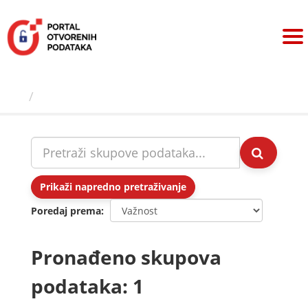
Preskoči
na
sadržaj
Skupovi podаtаkа
Prikaži napredno pretraživanje
Poredaj prema
Pronađeno skupova
podataka: 1