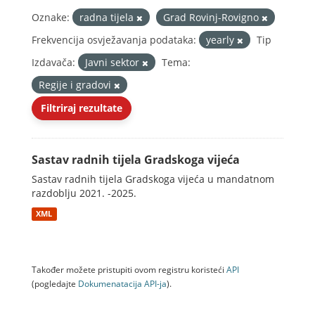
Oznake:
radna tijela
Grad Rovinj-Rovigno
Frekvencija osvježavanja podataka:
yearly
Tip
Izdavača:
Javni sektor
Tema:
Regije i gradovi
Filtriraj rezultate
Sastav radnih tijela Gradskoga vijeća
Sastav radnih tijela Gradskoga vijeća u mandatnom
razdoblju 2021. -2025.
XML
Također možete pristupiti ovom registru koristeći
API
(pogledajte
Dokumenаtаcijа API-jа
).