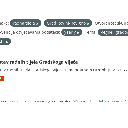
nake:
radna tijela
Grad Rovinj-Rovigno
Otvorenost skupa
kvencija osvježavanja podataka:
yearly
Tema:
Regije i grado
ML
stav radnih tijela Gradskoga vijeća
tav radnih tijela Gradskoga vijeća u mandatnom razdoblju 2021. -2
L
đer možete pristupiti ovom registru koristeći
API
(pogledajte
Dokumenаtаcijа AP