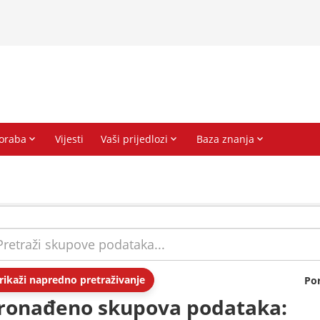
rikaži napredno pretraživanje
Po
ronađeno skupova podataka: