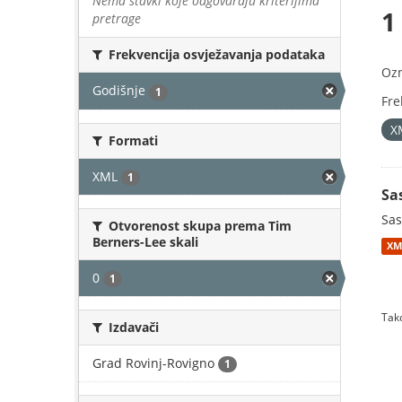
Nema stavki koje odgovaraju kriterijima
1
pretrage
Frekvencija osvježavanja podataka
Oz
Godišnje
1
Fre
X
Formati
XML
1
Sa
Sas
Otvorenost skupa prema Tim
Berners-Lee skali
XM
0
1
Tako
Izdavači
Grad Rovinj-Rovigno
1