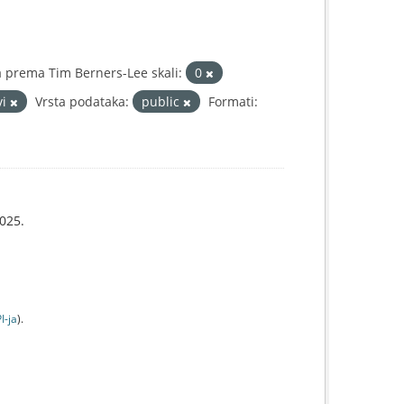
 prema Tim Berners-Lee skali:
0
vi
Vrsta podataka:
public
Formati:
025.
I-jа
).