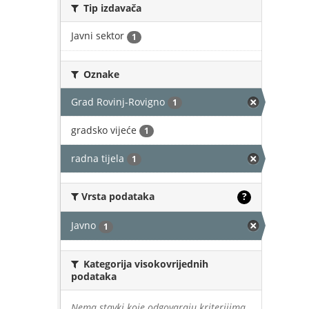
Tip izdavača
Javni sektor
1
Oznake
Grad Rovinj-Rovigno
1
gradsko vijeće
1
radna tijela
1
Vrsta podataka
?
Javno
1
Kategorija visokovrijednih
podataka
Nema stavki koje odgovaraju kriterijima