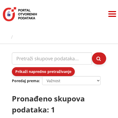
Preskoči
na
sadržaj
Skupovi podаtаkа
Prikaži napredno pretraživanje
Poredaj prema
Pronađeno skupova
podataka: 1