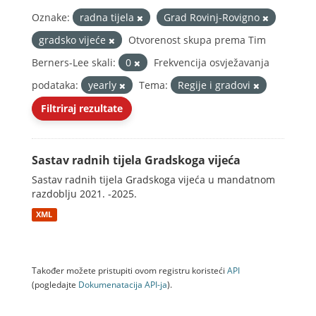
Oznake:
radna tijela
Grad Rovinj-Rovigno
gradsko vijeće
Otvorenost skupa prema Tim
Berners-Lee skali:
0
Frekvencija osvježavanja
podataka:
yearly
Tema:
Regije i gradovi
Filtriraj rezultate
Sastav radnih tijela Gradskoga vijeća
Sastav radnih tijela Gradskoga vijeća u mandatnom
razdoblju 2021. -2025.
XML
Također možete pristupiti ovom registru koristeći
API
(pogledajte
Dokumenаtаcijа API-jа
).