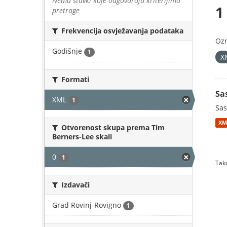
Nema stavki koje odgovaraju kriterijima
1
pretrage
Frekvencija osvježavanja podataka
Oz
Godišnje
1
X
Formati
Sa
XML
1
Sas
XM
Otvorenost skupa prema Tim
Berners-Lee skali
0
1
Tako
Izdavači
Grad Rovinj-Rovigno
1