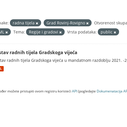
nake:
radna tijela
Grad Rovinj-Rovigno
Otvorenost skupa
ML
Tema:
Regije i gradovi
Vrsta podataka:
public
stav radnih tijela Gradskoga vijeća
tav radnih tijela Gradskoga vijeća u mandatnom razdoblju 2021. -2
L
đer možete pristupiti ovom registru koristeći
API
(pogledajte
Dokumenаtаcijа AP