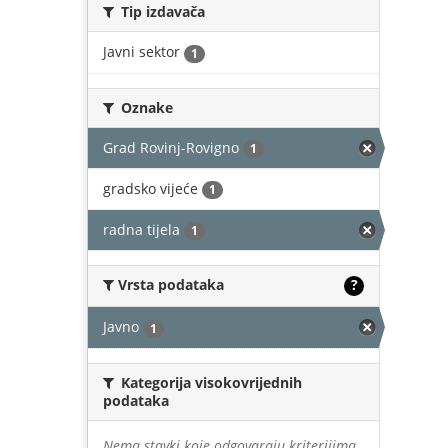
Tip izdavača
Javni sektor
1
Oznake
Grad Rovinj-Rovigno
1
gradsko vijeće
1
radna tijela
1
Vrsta podataka
?
Javno
1
Kategorija visokovrijednih
podataka
Nema stavki koje odgovaraju kriterijima