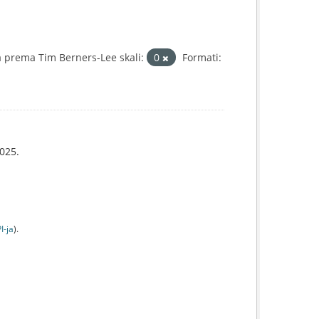
 prema Tim Berners-Lee skali:
0
Formati:
025.
I-jа
).