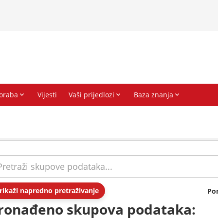
rikaži napredno pretraživanje
Po
ronađeno skupova podataka: