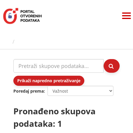
Preskoči
na
sadržaj
Skupovi podаtаkа
Prikaži napredno pretraživanje
Poredaj prema
Pronađeno skupova
podataka: 1