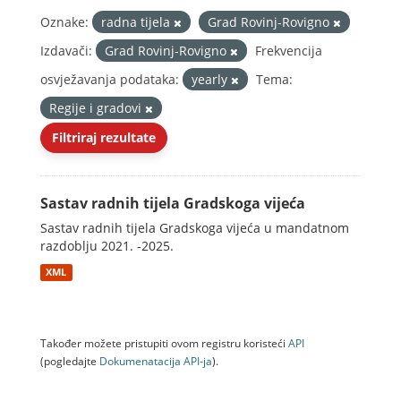
Oznake:
radna tijela
Grad Rovinj-Rovigno
Izdavači:
Grad Rovinj-Rovigno
Frekvencija
osvježavanja podataka:
yearly
Tema:
Regije i gradovi
Filtriraj rezultate
Sastav radnih tijela Gradskoga vijeća
Sastav radnih tijela Gradskoga vijeća u mandatnom
razdoblju 2021. -2025.
XML
Također možete pristupiti ovom registru koristeći
API
(pogledajte
Dokumenаtаcijа API-jа
).