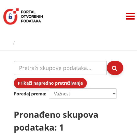
Preskoči
na
sadržaj
Skupovi podаtаkа
Prikaži napredno pretraživanje
Poredaj prema
Pronađeno skupova
podataka: 1