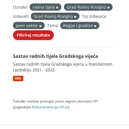
Oznake:
radna tijela
Grad Rovinj-Rovigno
Izdavači:
Grad Rovinj-Rovigno
Tip Izdavača:
Javni sektor
Tema:
Regije i gradovi
Filtriraj rezultate
Sastav radnih tijela Gradskoga vijeća
Sastav radnih tijela Gradskoga vijeća u mandatnom
razdoblju 2021. -2025.
XML
Također možete pristupiti ovom registru koristeći
API
(pogledajte
Dokumenаtаcijа API-jа
).