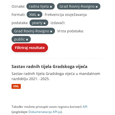
Oznake:
radna tijela
Grad Rovinj-Rovigno
Formati:
XML
Frekvencija osvježavanja
podataka:
yearly
Izdavači:
Grad Rovinj-Rovigno
Vrsta podataka:
public
Filtriraj rezultate
Sastav radnih tijela Gradskoga vijeća
Sastav radnih tijela Gradskoga vijeća u mandatnom
razdoblju 2021. -2025.
XML
Također možete pristupiti ovom registru koristeći
API
(pogledajte
Dokumenаtаcijа API-jа
).