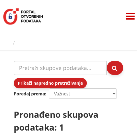
Preskoči
na
sadržaj
Skupovi podаtаkа
Prikaži napredno pretraživanje
Poredaj prema
Pronađeno skupova
podataka: 1