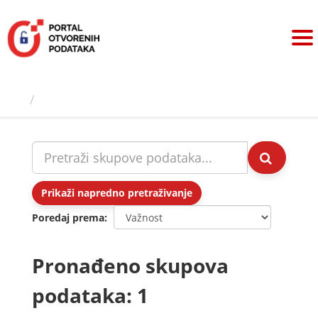
Preskoči
na
sadržaj
Skupovi podаtаkа
Prikaži napredno pretraživanje
Poredaj prema
Pronađeno skupova
podataka: 1