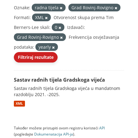
Oznake:
radna tijela
Grad Rovinj-Rovigno
Formati:
XML
Otvorenost skupa prema Tim
Berners-Lee skali:
0
Izdavači:
Grad Rovinj-Rovigno
Frekvencija osvježavanja
podataka:
yearly
Filtriraj rezultate
Sastav radnih tijela Gradskoga vijeća
Sastav radnih tijela Gradskoga vijeća u mandatnom
razdoblju 2021. -2025.
XML
Također možete pristupiti ovom registru koristeći
API
(pogledajte
Dokumenаtаcijа API-jа
).