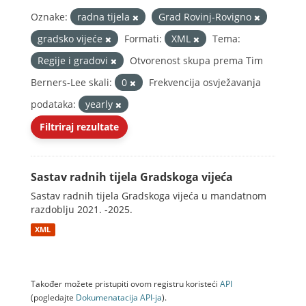
Oznake:
radna tijela
Grad Rovinj-Rovigno
gradsko vijeće
Formati:
XML
Tema:
Regije i gradovi
Otvorenost skupa prema Tim
Berners-Lee skali:
0
Frekvencija osvježavanja
podataka:
yearly
Filtriraj rezultate
Sastav radnih tijela Gradskoga vijeća
Sastav radnih tijela Gradskoga vijeća u mandatnom
razdoblju 2021. -2025.
XML
Također možete pristupiti ovom registru koristeći
API
(pogledajte
Dokumenаtаcijа API-jа
).