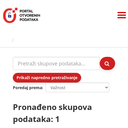
Preskoči
na
sadržaj
Skupovi podаtаkа
Prikaži napredno pretraživanje
Poredaj prema
Pronađeno skupova
podataka: 1