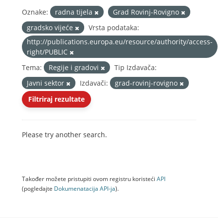
Oznake:
radna tijela
Grad Rovinj-Rovigno
gradsko vijeće
Vrsta podataka:
http://publications.europa.eu/resource/authority/access-
right/PUBLIC
Tema:
Regije i gradovi
Tip Izdavača:
Javni sektor
Izdavači:
grad-rovinj-rovigno
Filtriraj rezultate
Please try another search.
Također možete pristupiti ovom registru koristeći
API
(pogledajte
Dokumenаtаcijа API-jа
).