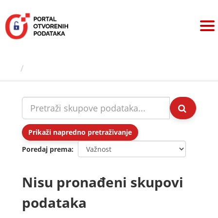
Preskoči
na
sadržaj
Skupovi podаtаkа
Prikaži napredno pretraživanje
Poredaj prema
Nisu pronađeni skupovi
podataka