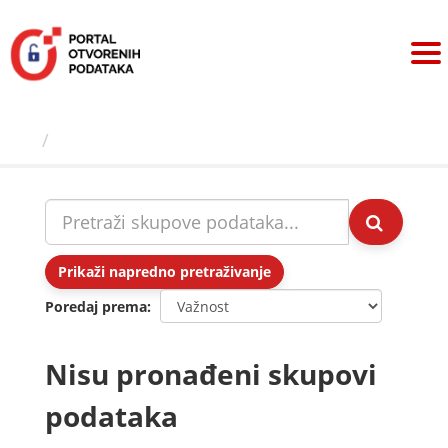
Preskoči
na
sadržaj
Skupovi podаtаkа
Prikaži napredno pretraživanje
Poredaj prema
Nisu pronađeni skupovi
podataka