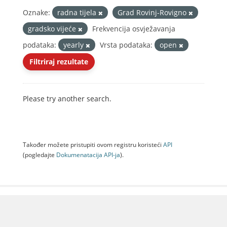
Oznake:
radna tijela
Grad Rovinj-Rovigno
gradsko vijeće
Frekvencija osvježavanja
podataka:
yearly
Vrsta podataka:
open
Filtriraj rezultate
Please try another search.
Također možete pristupiti ovom registru koristeći
API
(pogledajte
Dokumenаtаcijа API-jа
).