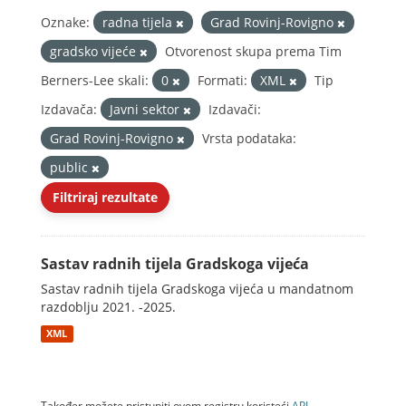
Oznake:
radna tijela
Grad Rovinj-Rovigno
gradsko vijeće
Otvorenost skupa prema Tim
Berners-Lee skali:
0
Formati:
XML
Tip
Izdavača:
Javni sektor
Izdavači:
Grad Rovinj-Rovigno
Vrsta podataka:
public
Filtriraj rezultate
Sastav radnih tijela Gradskoga vijeća
Sastav radnih tijela Gradskoga vijeća u mandatnom
razdoblju 2021. -2025.
XML
Također možete pristupiti ovom registru koristeći
API