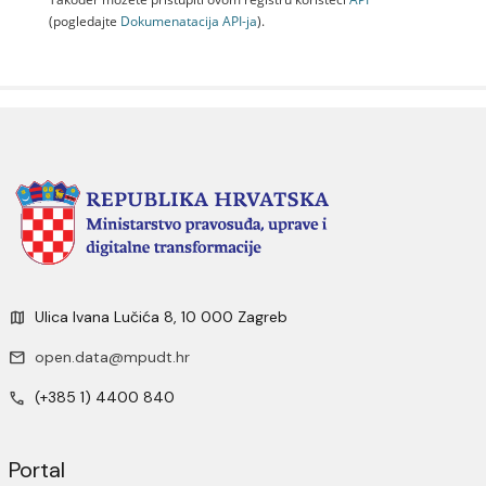
(pogledajte
Dokumenаtаcijа API-jа
).