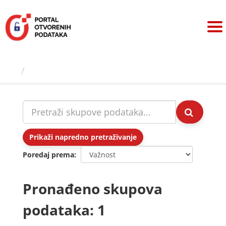
Preskoči
na
sadržaj
Skupovi podаtаkа
Prikaži napredno pretraživanje
Poredaj prema
Pronađeno skupova
podataka: 1