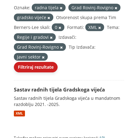
Oznake:
radna tijela
Grad Rovinj-Rovigno
gradsko vijeće
Otvorenost skupa prema Tim
Berners-Lee skali:
0
Formati:
XML
Tema:
Regije i gradovi
Izdavači:
Grad Rovinj-Rovigno
Tip Izdavača:
Javni sektor
Filtriraj rezultate
Sastav radnih tijela Gradskoga vijeća
Sastav radnih tijela Gradskoga vijeća u mandatnom
razdoblju 2021. -2025.
XML
Također možete pristupiti ovom registru koristeći
API