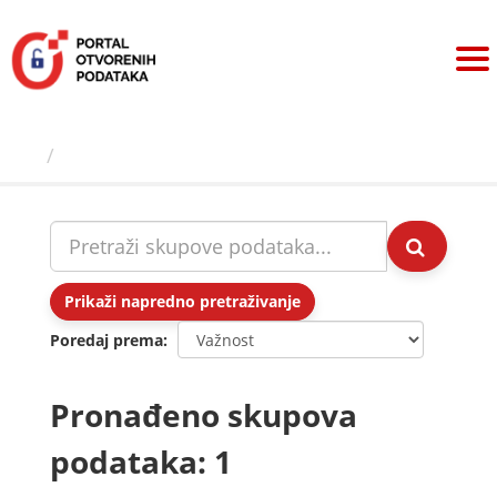
Preskoči
na
sadržaj
Skupovi podаtаkа
Prikaži napredno pretraživanje
Poredaj prema
Pronađeno skupova
podataka: 1