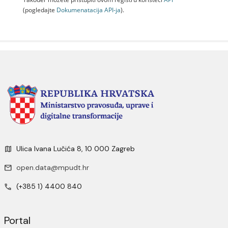
(pogledajte
Dokumenаtаcijа API-jа
).