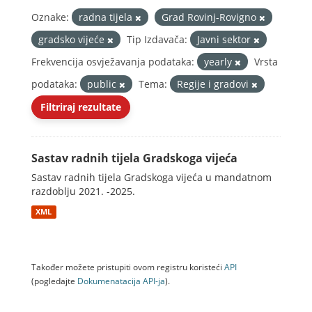
Oznake:
radna tijela
Grad Rovinj-Rovigno
gradsko vijeće
Tip Izdavača:
Javni sektor
Frekvencija osvježavanja podataka:
yearly
Vrsta
podataka:
public
Tema:
Regije i gradovi
Filtriraj rezultate
Sastav radnih tijela Gradskoga vijeća
Sastav radnih tijela Gradskoga vijeća u mandatnom
razdoblju 2021. -2025.
XML
Također možete pristupiti ovom registru koristeći
API
(pogledajte
Dokumenаtаcijа API-jа
).