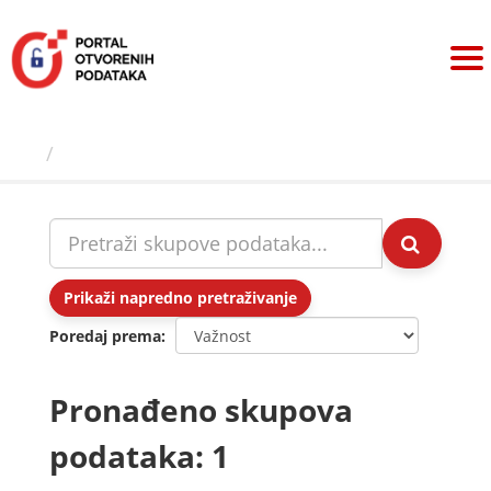
Preskoči
na
sadržaj
Skupovi podаtаkа
Prikaži napredno pretraživanje
Poredaj prema
Pronađeno skupova
podataka: 1