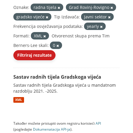
Oznake:
radna tijela
Grad Rovinj-Rovigno
gradsko vijeće
Tip Izdavača:
Javni sektor
Frekvencija osvježavanja podataka:
yearly
Formati:
XML
Otvorenost skupa prema Tim
Berners-Lee skali:
0
Filtriraj rezultate
Sastav radnih tijela Gradskoga vijeća
Sastav radnih tijela Gradskoga vijeća u mandatnom
razdoblju 2021. -2025.
XML
Također možete pristupiti ovom registru koristeći
API
(pogledajte
Dokumenаtаcijа API-jа
).