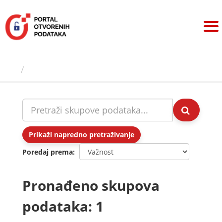
Preskoči
na
sadržaj
Skupovi podаtаkа
Prikaži napredno pretraživanje
Poredaj prema
Pronađeno skupova
podataka: 1