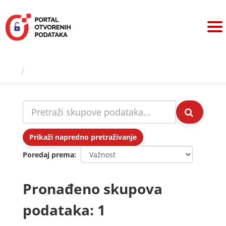
Preskoči
na
sadržaj
Skupovi podаtаkа
Prikaži napredno pretraživanje
Poredaj prema
Pronađeno skupova
podataka: 1