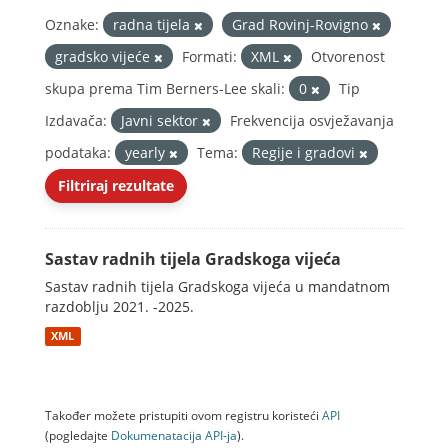
Oznake:
radna tijela
Grad Rovinj-Rovigno
gradsko vijeće
Formati:
XML
Otvorenost
skupa prema Tim Berners-Lee skali:
0
Tip
Izdavača:
Javni sektor
Frekvencija osvježavanja
podataka:
yearly
Tema:
Regije i gradovi
Filtriraj rezultate
Sastav radnih tijela Gradskoga vijeća
Sastav radnih tijela Gradskoga vijeća u mandatnom
razdoblju 2021. -2025.
XML
Također možete pristupiti ovom registru koristeći
API
(pogledajte
Dokumenаtаcijа API-jа
).