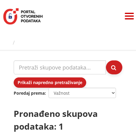
Preskoči
na
sadržaj
Skupovi podаtаkа
Prikaži napredno pretraživanje
Poredaj prema
Pronađeno skupova
podataka: 1