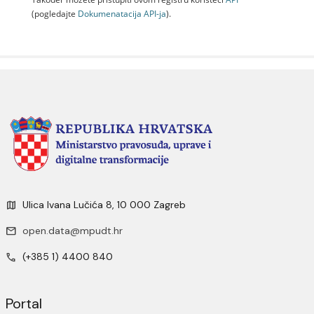
(pogledajte
Dokumenаtаcijа API-jа
).