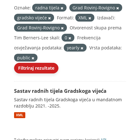
Oznake:
radna tijela
Grad Rovinj-Rovigno
gradsko vijeće
Formati:
XML
Izdavači:
Grad Rovinj-Rovigno
Otvorenost skupa prema
Tim Berners-Lee skali:
0
Frekvencija
osvježavanja podataka:
yearly
Vrsta podataka:
public
Filtriraj rezultate
Sastav radnih tijela Gradskoga vijeća
Sastav radnih tijela Gradskoga vijeća u mandatnom
razdoblju 2021. -2025.
XML
Također možete pristupiti ovom registru koristeći
API