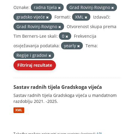
Oznake:
radna tijela
Grad Rovinj-Rovigno
gradsko vijeće
Formati:
XML
Izdavači:
Grad Rovinj-Rovigno
Otvorenost skupa prema
Tim Berners-Lee skali:
0
Frekvencija
osvježavanja podataka:
yearly
Tema:
Regije i gradovi
Filtriraj rezultate
Sastav radnih tijela Gradskoga vijeća
Sastav radnih tijela Gradskoga vijeća u mandatnom
razdoblju 2021. -2025.
XML
Također možete pristupiti ovom registru koristeći
API