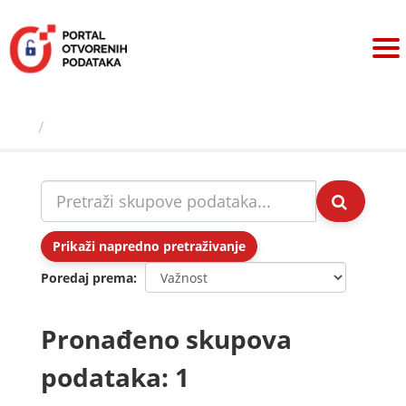
Preskoči
na
sadržaj
Skupovi podаtаkа
Prikaži napredno pretraživanje
Poredaj prema
Pronađeno skupova
podataka: 1