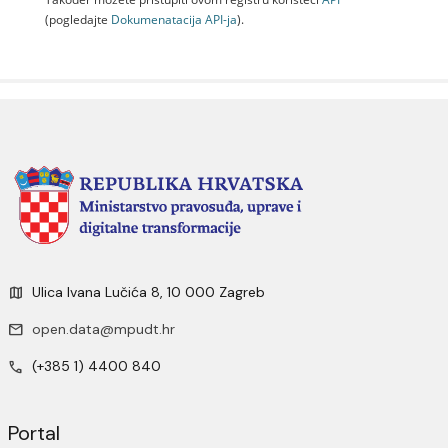
(pogledajte
Dokumenаtаcijа API-jа
).