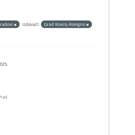
gradovi
Izdavači:
Grad Rovinj-Rovigno
025.
I-jа
).