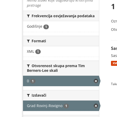
Nema stavki koje odgovaraju kriterijima
1
pretrage
Frekvencija osvježavanja podataka
Oz
Godišnje
1
Otv
Formati
Sa
XML
1
Sas
XM
Otvorenost skupa prema Tim
Berners-Lee skali
0
1
Tako
Izdavači
Grad Rovinj-Rovigno
1