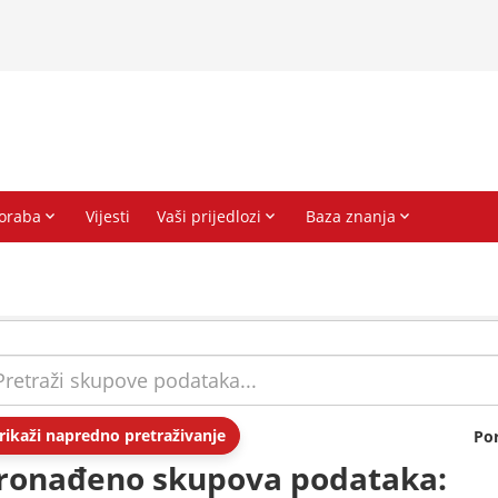
rikaži napredno pretraživanje
Po
ronađeno skupova podataka: