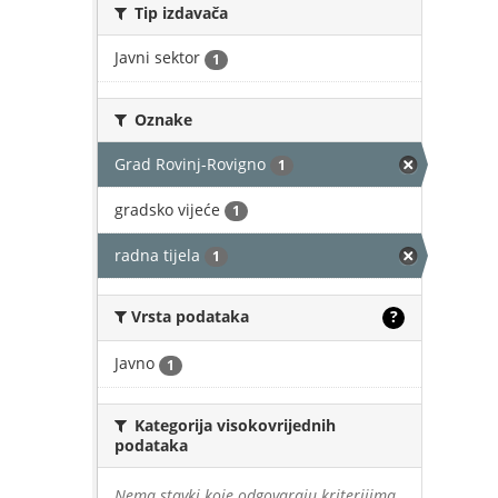
Tip izdavača
Javni sektor
1
Oznake
Grad Rovinj-Rovigno
1
gradsko vijeće
1
radna tijela
1
Vrsta podataka
?
Javno
1
Kategorija visokovrijednih
podataka
Nema stavki koje odgovaraju kriterijima