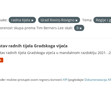
nake:
radna tijela
Grad Rovinj-Rovigno
Tema:
Regije i 
orenost skupa prema Tim Berners-Lee skali:
0
stav radnih tijela Gradskoga vijeća
tav radnih tijela Gradskoga vijeća u mandatnom razdoblju 2021. -2
L
đer možete pristupiti ovom registru koristeći
API
(pogledajte
Dokumenаtаcijа AP