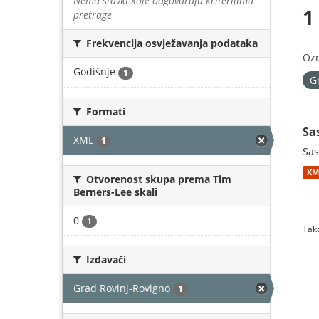
Nema stavki koje odgovaraju kriterijima
1
pretrage
Frekvencija osvježavanja podataka
Oz
Godišnje
1
G
Formati
Sa
XML
1
Sas
XM
Otvorenost skupa prema Tim
Berners-Lee skali
0
1
Tako
Izdavači
Grad Rovinj-Rovigno
1