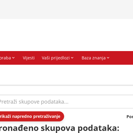
rikaži napredno pretraživanje
Po
ronađeno skupova podataka: