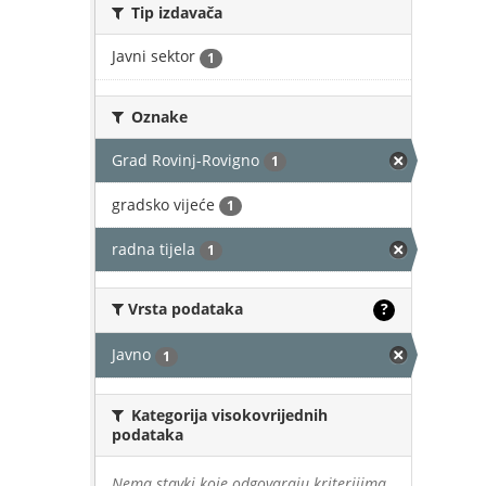
Tip izdavača
Javni sektor
1
Oznake
Grad Rovinj-Rovigno
1
gradsko vijeće
1
radna tijela
1
Vrsta podataka
?
Javno
1
Kategorija visokovrijednih
podataka
Nema stavki koje odgovaraju kriterijima