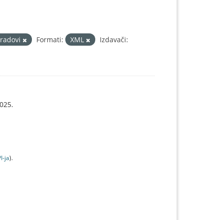
gradovi
Formati:
XML
Izdavači:
025.
I-jа
).