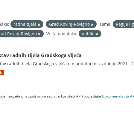
nake:
radna tijela
Grad Rovinj-Rovigno
Tema:
Regije i 
rad Rovinj-Rovigno
Vrsta podataka:
public
stav radnih tijela Gradskoga vijeća
tav radnih tijela Gradskoga vijeća u mandatnom razdoblju 2021. -2
L
đer možete pristupiti ovom registru koristeći
API
(pogledajte
Dokumenаtаcijа AP