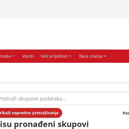
rikaži napredno pretraživanje
Po
isu pronađeni skupovi