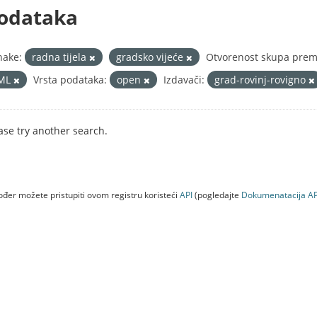
odataka
nake:
radna tijela
gradsko vijeće
Otvorenost skupa prema
ML
Vrsta podataka:
open
Izdavači:
grad-rovinj-rovigno
ase try another search.
đer možete pristupiti ovom registru koristeći
API
(pogledajte
Dokumenаtаcijа AP