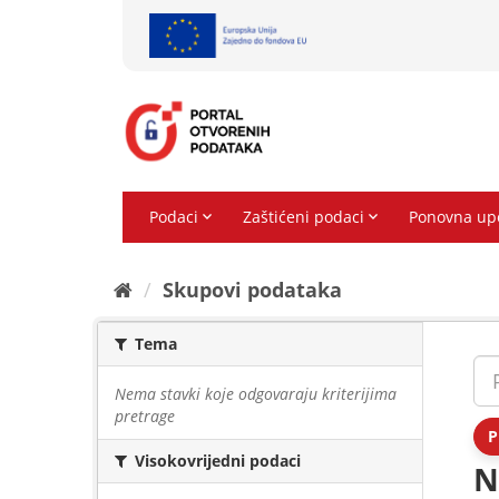
Preskoči
na
sadržaj
Skupovi podаtаkа
Tema
Nema stavki koje odgovaraju kriterijima
pretrage
P
Visokovrijedni podaci
N