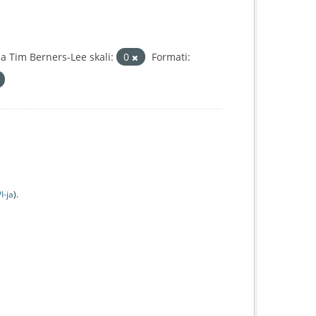
 Tim Berners-Lee skali:
0
Formati:
I-jа
).