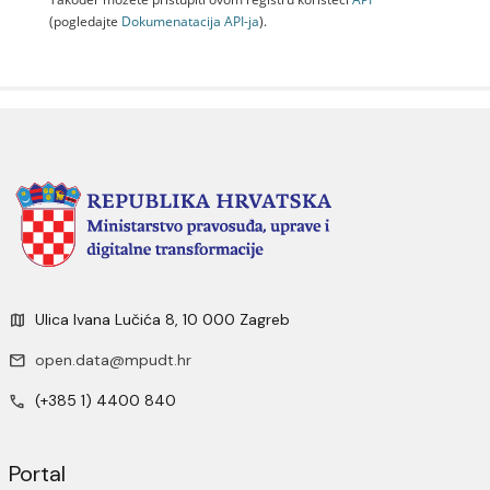
(pogledajte
Dokumenаtаcijа API-jа
).