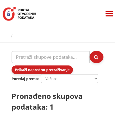
Preskoči
na
sadržaj
Skupovi podаtаkа
Prikaži napredno pretraživanje
Poredaj prema
Pronađeno skupova
podataka: 1