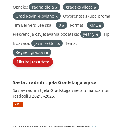
Oznake:
radna tijela
gradsko vijeće
Grad Rovinj-Rovigno
Otvorenost skupa prema
Tim Berners-Lee skali:
0
Formati:
XML
Frekvencija osvježavanja podataka:
yearly
Tip
Izdavača:
Javni sektor
Tema:
Regije i gradovi
Filtriraj rezultate
Sastav radnih tijela Gradskoga vijeća
Sastav radnih tijela Gradskoga vijeća u mandatnom
razdoblju 2021. -2025.
XML
Također možete pristupiti ovom registru koristeći
API