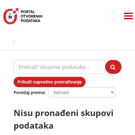
Preskoči
na
sadržaj
Skupovi podаtаkа
Prikaži napredno pretraživanje
Poredaj prema
Nisu pronađeni skupovi
podataka