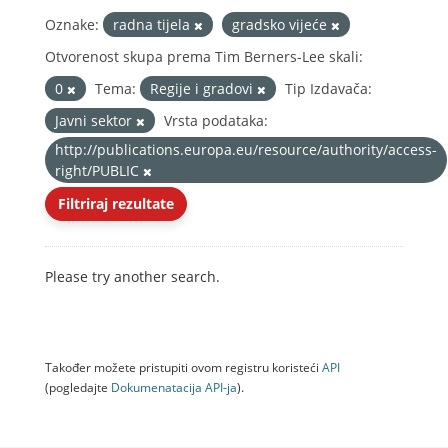
Oznake:
radna tijela
gradsko vijeće
Otvorenost skupa prema Tim Berners-Lee skali:
0
Tema:
Regije i gradovi
Tip Izdavača:
Javni sektor
Vrsta podataka:
http://publications.europa.eu/resource/authority/access-
right/PUBLIC
Filtriraj rezultate
Please try another search.
Također možete pristupiti ovom registru koristeći
API
(pogledajte
Dokumenаtаcijа API-jа
).