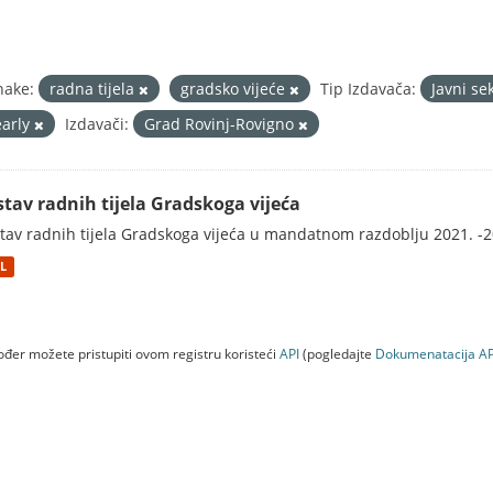
nake:
radna tijela
gradsko vijeće
Tip Izdavača:
Javni se
early
Izdavači:
Grad Rovinj-Rovigno
stav radnih tijela Gradskoga vijeća
tav radnih tijela Gradskoga vijeća u mandatnom razdoblju 2021. -2
L
đer možete pristupiti ovom registru koristeći
API
(pogledajte
Dokumenаtаcijа AP