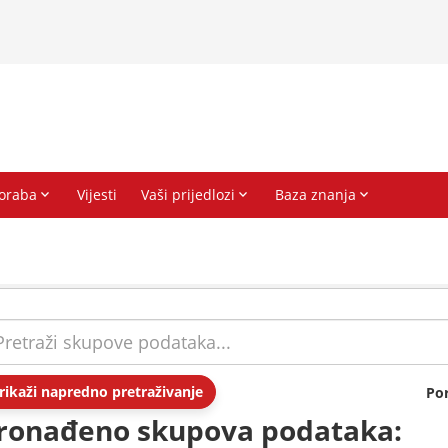
rikaži napredno pretraživanje
Po
ronađeno skupova podataka: