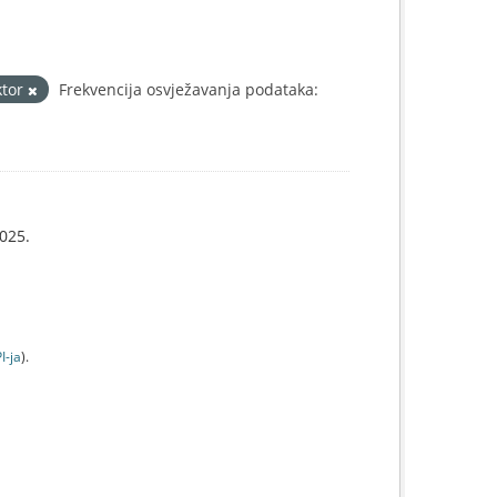
ktor
Frekvencija osvježavanja podataka:
025.
I-jа
).