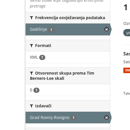
Nema stavki koje odgovaraju kriterijima
1
pretrage
Frekvencija osvježavanja podataka
Oz
Godišnje
1
y
Formati
Sa
XML
1
Sas
XM
Otvorenost skupa prema Tim
Berners-Lee skali
0
1
Tako
Izdavači
Grad Rovinj-Rovigno
1