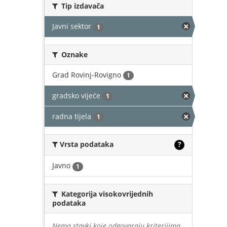
Tip izdavača
Javni sektor
1
Oznake
Grad Rovinj-Rovigno
1
gradsko vijeće
1
radna tijela
1
Vrsta podataka
?
Javno
1
Kategorija visokovrijednih
podataka
Nema stavki koje odgovaraju kriterijima