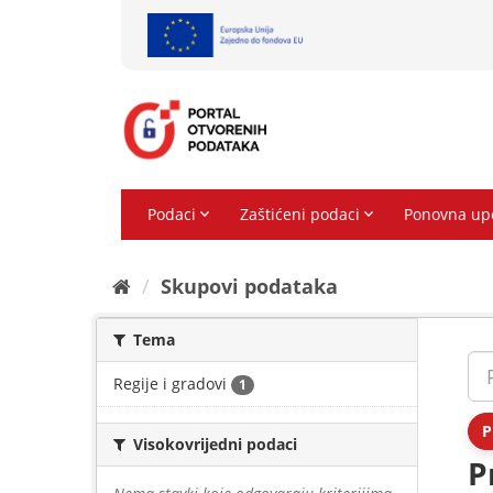
Preskoči
na
sadržaj
Skupovi podаtаkа
Tema
Regije i gradovi
1
P
Visokovrijedni podaci
P