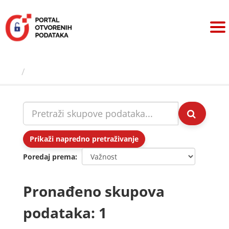
Preskoči
na
sadržaj
Skupovi podаtаkа
Prikaži napredno pretraživanje
Poredaj prema
Pronađeno skupova
podataka: 1