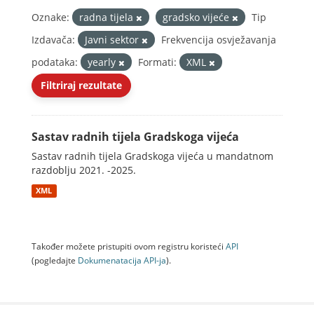
Oznake:
radna tijela
gradsko vijeće
Tip
Izdavača:
Javni sektor
Frekvencija osvježavanja
podataka:
yearly
Formati:
XML
Filtriraj rezultate
Sastav radnih tijela Gradskoga vijeća
Sastav radnih tijela Gradskoga vijeća u mandatnom
razdoblju 2021. -2025.
XML
Također možete pristupiti ovom registru koristeći
API
(pogledajte
Dokumenаtаcijа API-jа
).