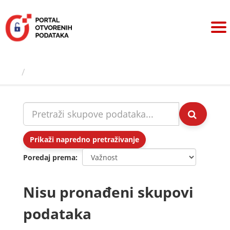
Preskoči
na
sadržaj
Skupovi podаtаkа
Prikaži napredno pretraživanje
Poredaj prema
Nisu pronađeni skupovi
podataka