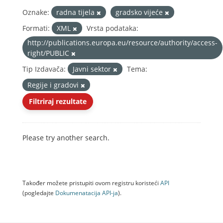
Oznake:
radna tijela
gradsko vijeće
Formati:
XML
Vrsta podataka:
http://publications.europa.eu/resource/authority/access-
right/PUBLIC
Tip Izdavača:
Javni sektor
Tema:
Regije i gradovi
Filtriraj rezultate
Please try another search.
Također možete pristupiti ovom registru koristeći
API
(pogledajte
Dokumenаtаcijа API-jа
).