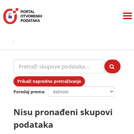
Preskoči
na
sadržaj
Skupovi podаtаkа
Prikaži napredno pretraživanje
Poredaj prema
Nisu pronađeni skupovi
podataka