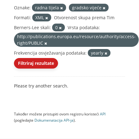
Oznake:
radna tijela
gradsko vijeće
Formati:
XML
Otvorenost skupa prema Tim
Berners-Lee skali:
0
Vrsta podataka:
http://publications.europa.eu/resource/authority/access-
right/PUBLIC
Frekvencija osvježavanja podataka:
yearly
Filtriraj rezultate
Please try another search.
Također možete pristupiti ovom registru koristeći
API
(pogledajte
Dokumenаtаcijа API-jа
).