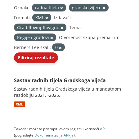
Oznake:
radna tijela
gradsko vijeće
Formati:
XML
Izdavači:
Grad Rovinj-Rovigno
Tema:
Regije i gradovi
Otvorenost skupa prema Tim
Berners-Lee skali:
0
Filtriraj rezultate
Sastav radnih tijela Gradskoga vijeća
Sastav radnih tijela Gradskoga vijeća u mandatnom
razdoblju 2021. -2025.
XML
Također možete pristupiti ovom registru koristeći
API
(pogledajte
Dokumenаtаcijа API-jа
).