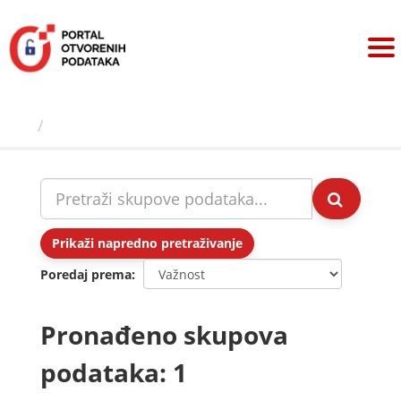
Preskoči
na
sadržaj
Skupovi podаtаkа
Prikaži napredno pretraživanje
Poredaj prema
Pronađeno skupova
podataka: 1