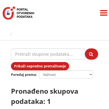
Preskoči
na
sadržaj
Skupovi podаtаkа
Prikaži napredno pretraživanje
Poredaj prema
Pronađeno skupova
podataka: 1