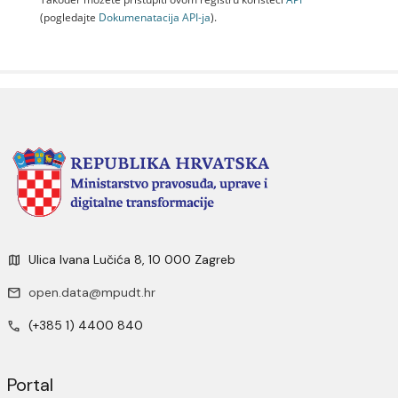
(pogledajte
Dokumenаtаcijа API-jа
).