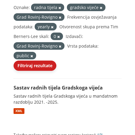
Oznake:
radna tijela
gradsko vijeće
Grad Rovinj-Rovigno
Frekvencija osvježavanja
podataka:
yearly
Otvorenost skupa prema Tim
Berners-Lee skali:
0
Izdavači:
Grad Rovinj-Rovigno
Vrsta podataka:
public
Filtriraj rezultate
Sastav radnih tijela Gradskoga vijeća
Sastav radnih tijela Gradskoga vijeća u mandatnom
razdoblju 2021. -2025.
XML
Također možete pristupiti ovom registru koristeći
API