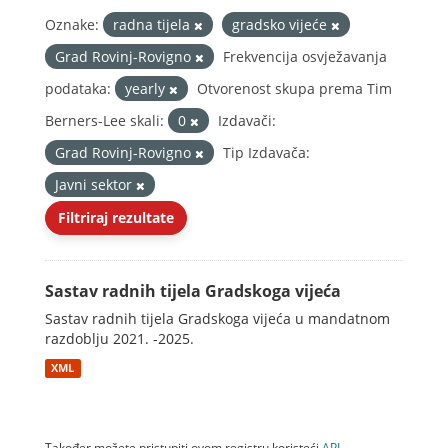
Oznake:
radna tijela
gradsko vijeće
Grad Rovinj-Rovigno
Frekvencija osvježavanja
podataka:
yearly
Otvorenost skupa prema Tim
Berners-Lee skali:
0
Izdavači:
Grad Rovinj-Rovigno
Tip Izdavača:
Javni sektor
Filtriraj rezultate
Sastav radnih tijela Gradskoga vijeća
Sastav radnih tijela Gradskoga vijeća u mandatnom
razdoblju 2021. -2025.
XML
Također možete pristupiti ovom registru koristeći
API