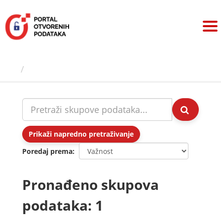
Preskoči
na
sadržaj
Skupovi podаtаkа
Prikaži napredno pretraživanje
Poredaj prema
Pronađeno skupova
podataka: 1