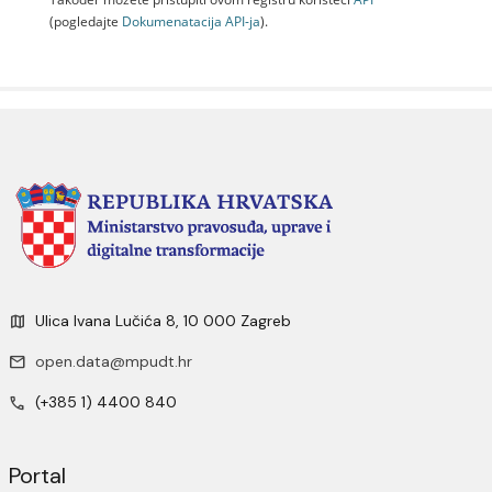
(pogledajte
Dokumenаtаcijа API-jа
).