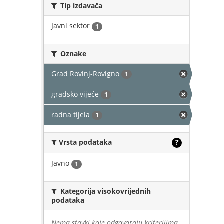
Tip izdavača
Javni sektor
1
Oznake
Grad Rovinj-Rovigno
1
gradsko vijeće
1
radna tijela
1
Vrsta podataka
?
Javno
1
Kategorija visokovrijednih
podataka
Nema stavki koje odgovaraju kriterijima