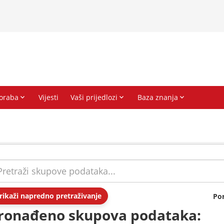
rikaži napredno pretraživanje
Po
ronađeno skupova podataka: