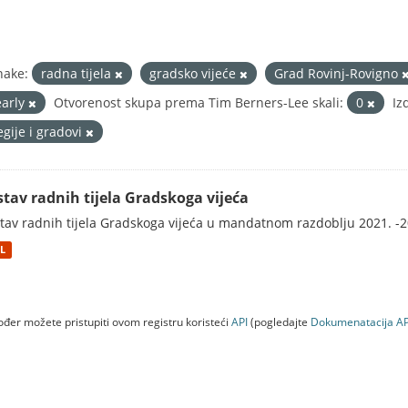
nake:
radna tijela
gradsko vijeće
Grad Rovinj-Rovigno
early
Otvorenost skupa prema Tim Berners-Lee skali:
0
Iz
egije i gradovi
stav radnih tijela Gradskoga vijeća
tav radnih tijela Gradskoga vijeća u mandatnom razdoblju 2021. -2
L
đer možete pristupiti ovom registru koristeći
API
(pogledajte
Dokumenаtаcijа AP