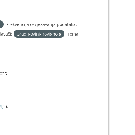
Frekvencija osvježavanja podataka:
davači:
Grad Rovinj-Rovigno
Tema:
025.
I-jа
).