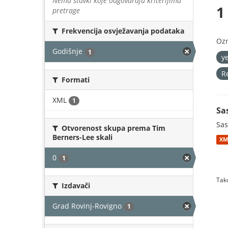
Nema stavki koje odgovaraju kriterijima
1
pretrage
Frekvencija osvježavanja podataka
Oz
Godišnje
1
y
R
Formati
XML
1
Sa
Sas
Otvorenost skupa prema Tim
Berners-Lee skali
XM
0
1
Tako
Izdavači
Grad Rovinj-Rovigno
1