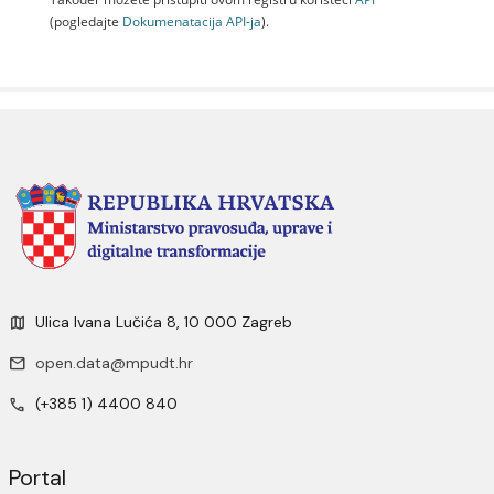
(pogledajte
Dokumenаtаcijа API-jа
).