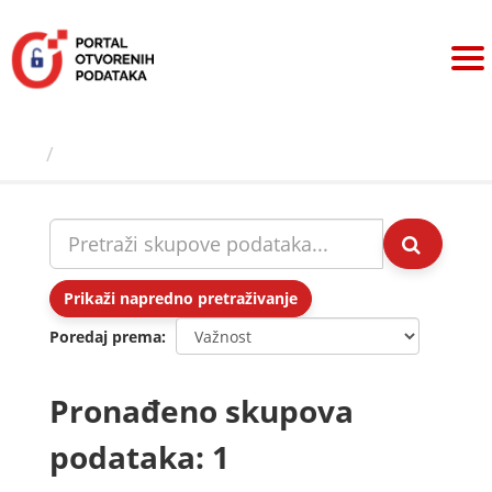
Preskoči
na
sadržaj
Skupovi podаtаkа
Prikaži napredno pretraživanje
Poredaj prema
Pronađeno skupova
podataka: 1