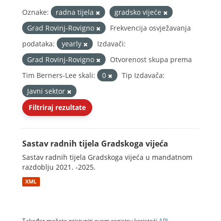
Oznake:
radna tijela
gradsko vijeće
Grad Rovinj-Rovigno
Frekvencija osvježavanja
podataka:
yearly
Izdavači:
Grad Rovinj-Rovigno
Otvorenost skupa prema
Tim Berners-Lee skali:
0
Tip Izdavača:
Javni sektor
Filtriraj rezultate
Sastav radnih tijela Gradskoga vijeća
Sastav radnih tijela Gradskoga vijeća u mandatnom
razdoblju 2021. -2025.
XML
Također možete pristupiti ovom registru koristeći
API