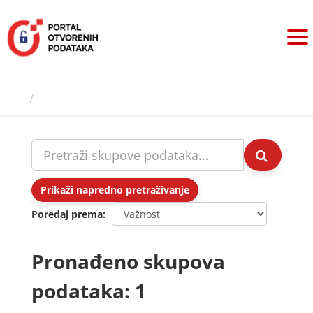
Preskoči
na
sadržaj
Skupovi podаtаkа
Prikaži napredno pretraživanje
Poredaj prema
Pronađeno skupova
podataka: 1