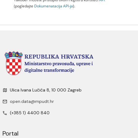
(pogledajte
Dokumenаtаcijа API-jа
).