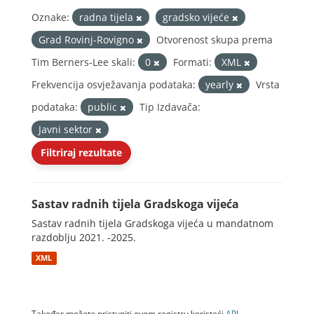
Oznake:
radna tijela
gradsko vijeće
Grad Rovinj-Rovigno
Otvorenost skupa prema
Tim Berners-Lee skali:
0
Formati:
XML
Frekvencija osvježavanja podataka:
yearly
Vrsta
podataka:
public
Tip Izdavača:
Javni sektor
Filtriraj rezultate
Sastav radnih tijela Gradskoga vijeća
Sastav radnih tijela Gradskoga vijeća u mandatnom
razdoblju 2021. -2025.
XML
Također možete pristupiti ovom registru koristeći
API