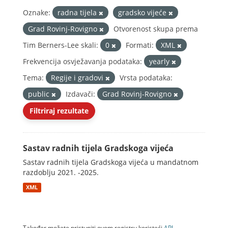
Oznake:
radna tijela
gradsko vijeće
Grad Rovinj-Rovigno
Otvorenost skupa prema
Tim Berners-Lee skali:
0
Formati:
XML
Frekvencija osvježavanja podataka:
yearly
Tema:
Regije i gradovi
Vrsta podataka:
public
Izdavači:
Grad Rovinj-Rovigno
Filtriraj rezultate
Sastav radnih tijela Gradskoga vijeća
Sastav radnih tijela Gradskoga vijeća u mandatnom
razdoblju 2021. -2025.
XML
Također možete pristupiti ovom registru koristeći
API