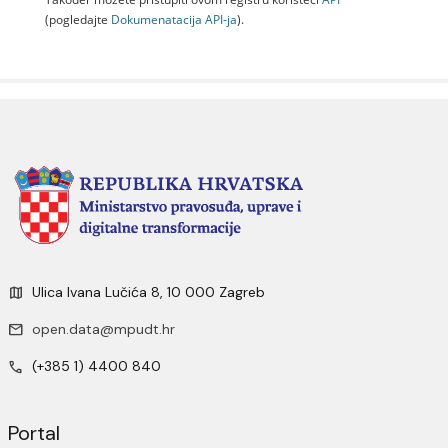
(pogledajte
Dokumenаtаcijа API-jа
).