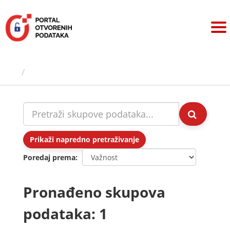
Preskoči
na
sadržaj
Skupovi podаtаkа
Prikaži napredno pretraživanje
Poredaj prema
Pronađeno skupova
podataka: 1