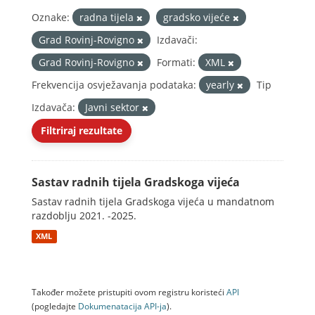
Oznake:
radna tijela
gradsko vijeće
Grad Rovinj-Rovigno
Izdavači:
Grad Rovinj-Rovigno
Formati:
XML
Frekvencija osvježavanja podataka:
yearly
Tip
Izdavača:
Javni sektor
Filtriraj rezultate
Sastav radnih tijela Gradskoga vijeća
Sastav radnih tijela Gradskoga vijeća u mandatnom
razdoblju 2021. -2025.
XML
Također možete pristupiti ovom registru koristeći
API
(pogledajte
Dokumenаtаcijа API-jа
).