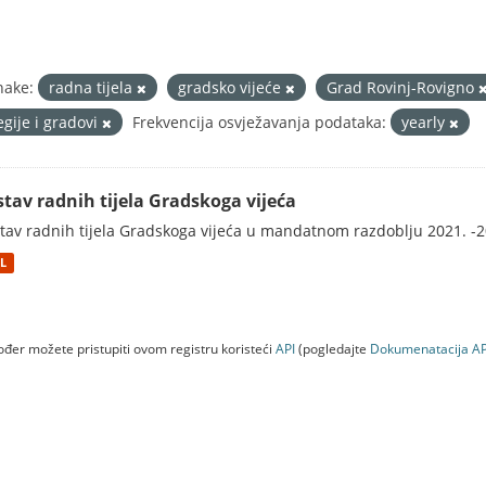
nake:
radna tijela
gradsko vijeće
Grad Rovinj-Rovigno
egije i gradovi
Frekvencija osvježavanja podataka:
yearly
stav radnih tijela Gradskoga vijeća
tav radnih tijela Gradskoga vijeća u mandatnom razdoblju 2021. -2
L
đer možete pristupiti ovom registru koristeći
API
(pogledajte
Dokumenаtаcijа AP