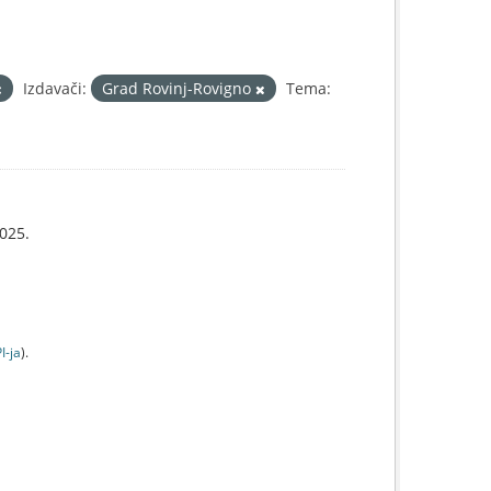
Izdavači:
Grad Rovinj-Rovigno
Tema:
025.
I-jа
).