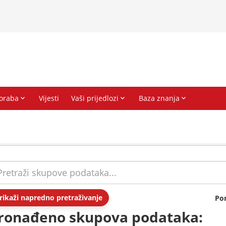
rikaži napredno pretraživanje
Po
ronađeno skupova podataka: