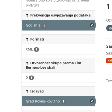
Nema stavki koje odgovaraju kriterijima
1
pretrage
Frekvencija osvježavanja podataka
Oz
Godišnje
1
R
Formati
Sa
XML
1
Sas
XM
Otvorenost skupa prema Tim
Berners-Lee skali
0
1
Tako
Izdavači
Grad Rovinj-Rovigno
1