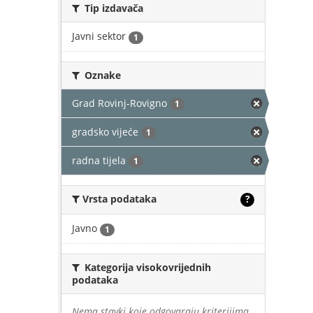
Tip izdavača
Javni sektor
1
Oznake
Grad Rovinj-Rovigno
1
gradsko vijeće
1
radna tijela
1
Vrsta podataka
?
Javno
1
Kategorija visokovrijednih
podataka
Nema stavki koje odgovaraju kriterijima