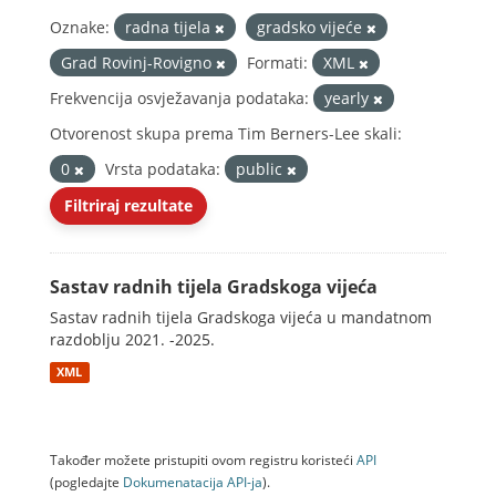
Oznake:
radna tijela
gradsko vijeće
Grad Rovinj-Rovigno
Formati:
XML
Frekvencija osvježavanja podataka:
yearly
Otvorenost skupa prema Tim Berners-Lee skali:
0
Vrsta podataka:
public
Filtriraj rezultate
Sastav radnih tijela Gradskoga vijeća
Sastav radnih tijela Gradskoga vijeća u mandatnom
razdoblju 2021. -2025.
XML
Također možete pristupiti ovom registru koristeći
API
(pogledajte
Dokumenаtаcijа API-jа
).