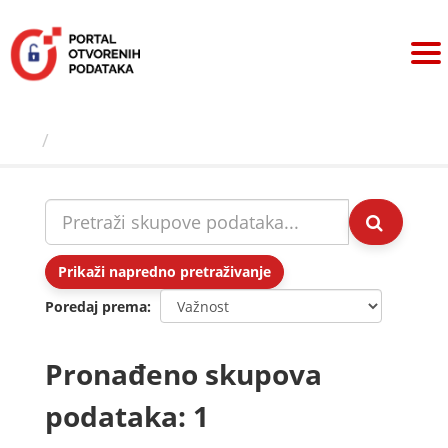
Preskoči
na
sadržaj
Skupovi podаtаkа
Prikaži napredno pretraživanje
Poredaj prema
Pronađeno skupova
podataka: 1