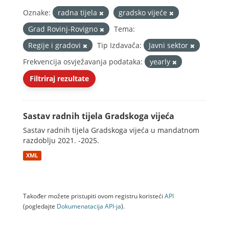
Oznake:
radna tijela
gradsko vijeće
Grad Rovinj-Rovigno
Tema:
Regije i gradovi
Tip Izdavača:
Javni sektor
Frekvencija osvježavanja podataka:
yearly
Filtriraj rezultate
Sastav radnih tijela Gradskoga vijeća
Sastav radnih tijela Gradskoga vijeća u mandatnom
razdoblju 2021. -2025.
XML
Također možete pristupiti ovom registru koristeći
API
(pogledajte
Dokumenаtаcijа API-jа
).