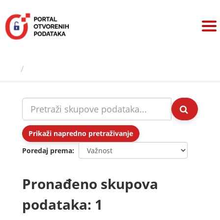
Preskoči
na
sadržaj
Skupovi podаtаkа
Prikaži napredno pretraživanje
Poredaj prema
Pronađeno skupova
podataka: 1