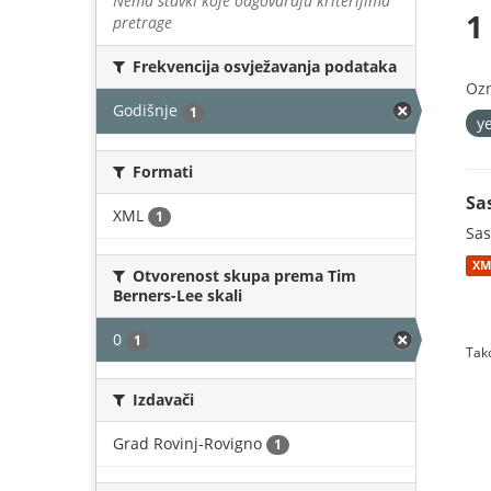
Nema stavki koje odgovaraju kriterijima
1
pretrage
Frekvencija osvježavanja podataka
Oz
Godišnje
1
y
Formati
Sa
XML
1
Sas
XM
Otvorenost skupa prema Tim
Berners-Lee skali
0
1
Tako
Izdavači
Grad Rovinj-Rovigno
1