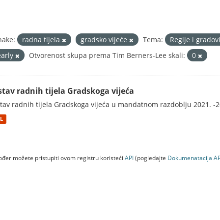
nake:
radna tijela
gradsko vijeće
Tema:
Regije i gradov
early
Otvorenost skupa prema Tim Berners-Lee skali:
0
stav radnih tijela Gradskoga vijeća
tav radnih tijela Gradskoga vijeća u mandatnom razdoblju 2021. -2
L
đer možete pristupiti ovom registru koristeći
API
(pogledajte
Dokumenаtаcijа AP