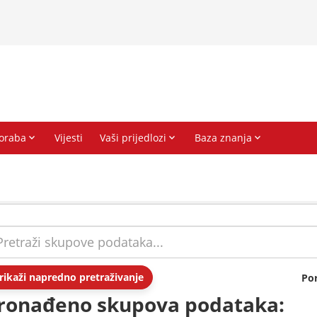
rikaži napredno pretraživanje
Po
ronađeno skupova podataka: