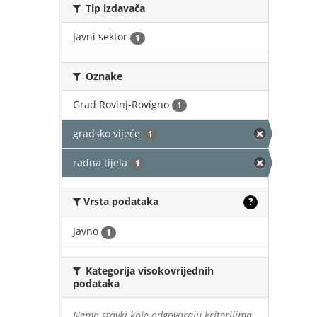
Tip izdavača
Javni sektor
1
Oznake
Grad Rovinj-Rovigno
1
gradsko vijeće
1
radna tijela
1
Vrsta podataka
?
Javno
1
Kategorija visokovrijednih
podataka
Nema stavki koje odgovaraju kriterijima