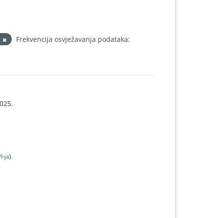
i
Frekvencija osvježavanja podataka:
025.
I-jа
).