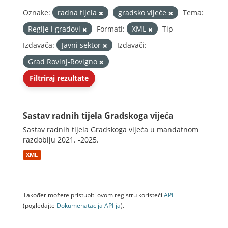
Oznake:
radna tijela
gradsko vijeće
Tema:
Regije i gradovi
Formati:
XML
Tip
Izdavača:
Javni sektor
Izdavači:
Grad Rovinj-Rovigno
Filtriraj rezultate
Sastav radnih tijela Gradskoga vijeća
Sastav radnih tijela Gradskoga vijeća u mandatnom
razdoblju 2021. -2025.
XML
Također možete pristupiti ovom registru koristeći
API
(pogledajte
Dokumenаtаcijа API-jа
).