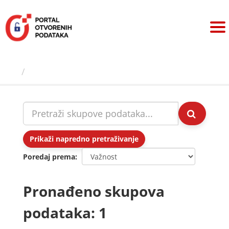
Preskoči
na
sadržaj
Skupovi podаtаkа
Prikaži napredno pretraživanje
Poredaj prema
Pronađeno skupova
podataka: 1