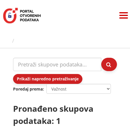
Preskoči
na
sadržaj
Skupovi podаtаkа
Prikaži napredno pretraživanje
Poredaj prema
Pronađeno skupova
podataka: 1