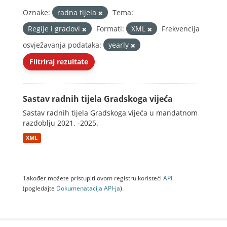
Oznake:
radna tijela
Tema:
Regije i gradovi
Formati:
XML
Frekvencija
osvježavanja podataka:
yearly
Filtriraj rezultate
Sastav radnih tijela Gradskoga vijeća
Sastav radnih tijela Gradskoga vijeća u mandatnom
razdoblju 2021. -2025.
XML
Također možete pristupiti ovom registru koristeći
API
(pogledajte
Dokumenаtаcijа API-jа
).