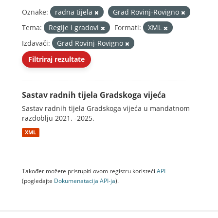
Oznake:
radna tijela
Grad Rovinj-Rovigno
Tema:
Regije i gradovi
Formati:
XML
Izdavači:
Grad Rovinj-Rovigno
Filtriraj rezultate
Sastav radnih tijela Gradskoga vijeća
Sastav radnih tijela Gradskoga vijeća u mandatnom
razdoblju 2021. -2025.
XML
Također možete pristupiti ovom registru koristeći
API
(pogledajte
Dokumenаtаcijа API-jа
).