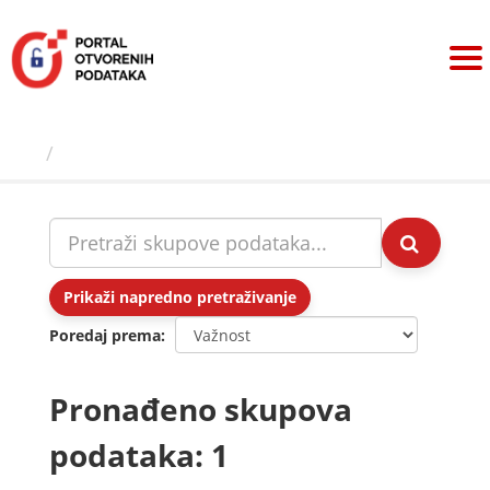
Preskoči
na
sadržaj
Skupovi podаtаkа
Prikaži napredno pretraživanje
Poredaj prema
Pronađeno skupova
podataka: 1