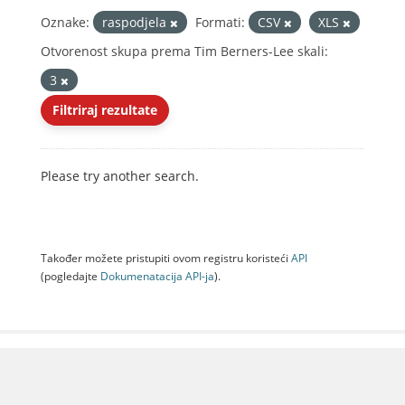
Oznake:
raspodjela
Formati:
CSV
XLS
Otvorenost skupa prema Tim Berners-Lee skali:
3
Filtriraj rezultate
Please try another search.
Također možete pristupiti ovom registru koristeći
API
(pogledajte
Dokumenаtаcijа API-jа
).