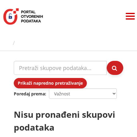
Preskoči
na
sadržaj
Skupovi podаtаkа
Prikaži napredno pretraživanje
Poredaj prema
Nisu pronađeni skupovi
podataka