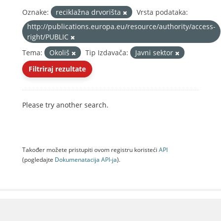
Oznake:
reciklažna drvorišta
Vrsta podataka:
http://publications.europa.eu/resource/authority/access-
right/PUBLIC
Tema:
Okoliš
Tip Izdavača:
Javni sektor
Filtriraj rezultate
Please try another search.
Također možete pristupiti ovom registru koristeći
API
(pogledajte
Dokumenаtаcijа API-jа
).