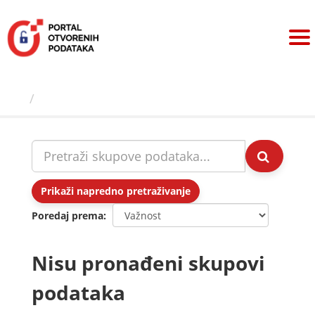
Preskoči
na
sadržaj
Skupovi podаtаkа
Prikaži napredno pretraživanje
Poredaj prema
Nisu pronađeni skupovi
podataka