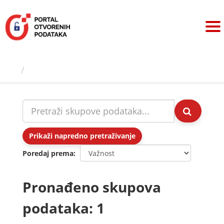
Preskoči
na
sadržaj
Skupovi podаtаkа
Prikaži napredno pretraživanje
Poredaj prema
Pronađeno skupova
podataka: 1