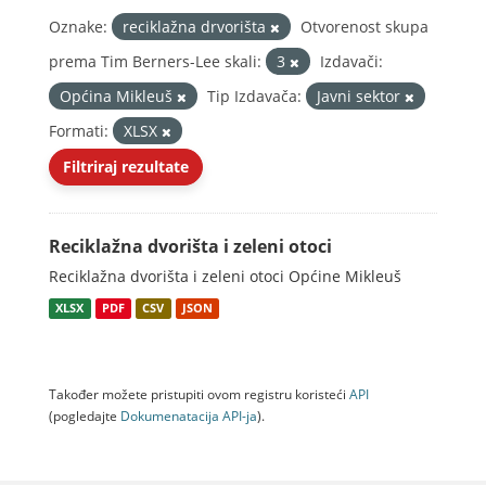
Oznake:
reciklažna drvorišta
Otvorenost skupa
prema Tim Berners-Lee skali:
3
Izdavači:
Općina Mikleuš
Tip Izdavača:
Javni sektor
Formati:
XLSX
Filtriraj rezultate
Reciklažna dvorišta i zeleni otoci
Reciklažna dvorišta i zeleni otoci Općine Mikleuš
XLSX
PDF
CSV
JSON
Također možete pristupiti ovom registru koristeći
API
(pogledajte
Dokumenаtаcijа API-jа
).