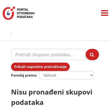
Preskoči
na
sadržaj
Skupovi podаtаkа
Prikaži napredno pretraživanje
Poredaj prema
Nisu pronađeni skupovi
podataka