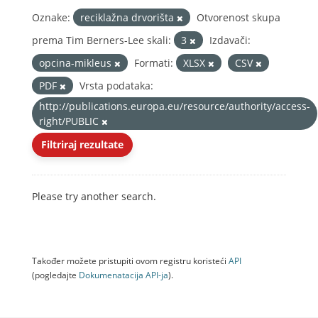
Oznake:
reciklažna drvorišta
Otvorenost skupa
prema Tim Berners-Lee skali:
3
Izdavači:
opcina-mikleus
Formati:
XLSX
CSV
PDF
Vrsta podataka:
http://publications.europa.eu/resource/authority/access-
right/PUBLIC
Filtriraj rezultate
Please try another search.
Također možete pristupiti ovom registru koristeći
API
(pogledajte
Dokumenаtаcijа API-jа
).