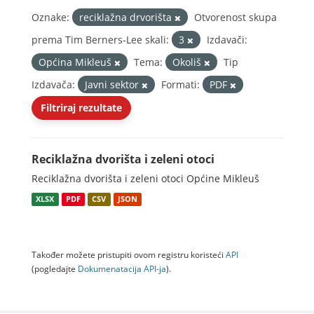
Oznake:
reciklažna drvorišta
Otvorenost skupa
prema Tim Berners-Lee skali:
3
Izdavači:
Općina Mikleuš
Tema:
Okoliš
Tip
Izdavača:
Javni sektor
Formati:
PDF
Filtriraj rezultate
Reciklažna dvorišta i zeleni otoci
Reciklažna dvorišta i zeleni otoci Općine Mikleuš
XLSX
PDF
CSV
JSON
Također možete pristupiti ovom registru koristeći
API
(pogledajte
Dokumenаtаcijа API-jа
).