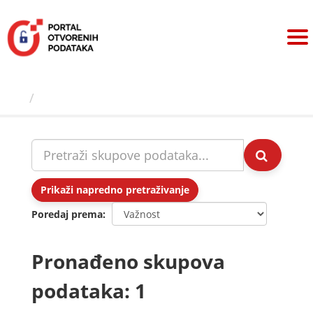
Preskoči
na
sadržaj
Skupovi podаtаkа
Prikaži napredno pretraživanje
Poredaj prema
Pronađeno skupova
podataka: 1