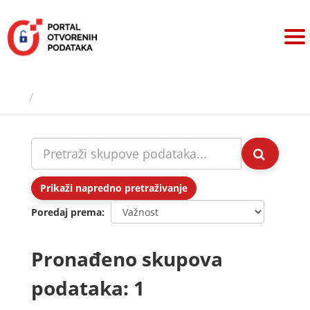
Preskoči
na
sadržaj
Skupovi podаtаkа
Prikaži napredno pretraživanje
Poredaj prema
Pronađeno skupova
podataka: 1