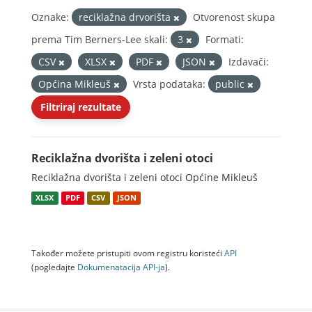
Oznake:
reciklažna drvorišta
Otvorenost skupa
prema Tim Berners-Lee skali:
3
Formati:
CSV
XLSX
PDF
JSON
Izdavači:
Općina Mikleuš
Vrsta podataka:
public
Filtriraj rezultate
Reciklažna dvorišta i zeleni otoci
Reciklažna dvorišta i zeleni otoci Općine Mikleuš
XLSX
PDF
CSV
JSON
Također možete pristupiti ovom registru koristeći
API
(pogledajte
Dokumenаtаcijа API-jа
).