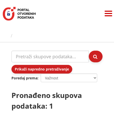
Preskoči
na
sadržaj
Skupovi podаtаkа
Prikaži napredno pretraživanje
Poredaj prema
Pronađeno skupova
podataka: 1