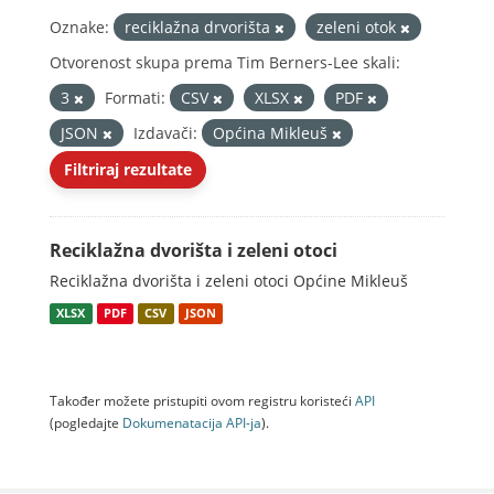
Oznake:
reciklažna drvorišta
zeleni otok
Otvorenost skupa prema Tim Berners-Lee skali:
3
Formati:
CSV
XLSX
PDF
JSON
Izdavači:
Općina Mikleuš
Filtriraj rezultate
Reciklažna dvorišta i zeleni otoci
Reciklažna dvorišta i zeleni otoci Općine Mikleuš
XLSX
PDF
CSV
JSON
Također možete pristupiti ovom registru koristeći
API
(pogledajte
Dokumenаtаcijа API-jа
).